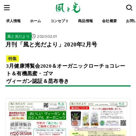
求人情報
ホーム
コンセプト
商品情報
会社概要
お問
2020.02.01
風と光だより
月刊「風と光だより」2020年2月号
特集
3月健康博覧会2020＆オーガニックローチョコレー
ト＆有機黒蜜・ゴマ
ヴィーガン認証＆昆布巻き