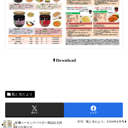
⬆︎Download
風と光だより
ポスト
シェア
月刊「風と光だより」2024年6月号
有機ベーキングパウダー商品自主回
収のお知らせ